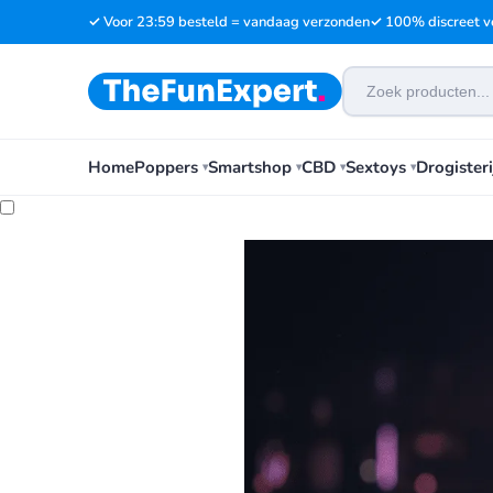
✓ Voor 23:59 besteld = vandaag verzonden
✓ 100% discreet v
Home
Poppers
Smartshop
CBD
Sextoys
Drogisteri