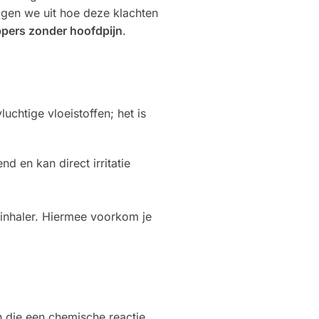
eggen we uit hoe deze klachten
pers zonder hoofdpijn
.
chtige vloeistoffen; het is
end en kan direct irritatie
n inhaler. Hiermee voorkom je
n die een chemische reactie