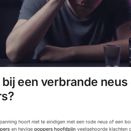
 bij een verbrande neus 
rs?
panning hoort niet te eindigen met een rode neus of een b
ppers
en hevige
poppers hoofdpijn
veelgehoorde klachten 