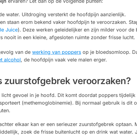
ijn
ervaren? Let dan op de volgende punten:
 water. Uitdroging versterkt de hoofdpijn aanzienlijk.
eten staan erom bekend vaker hoofdpijn te veroorzaken. St
le Juice
). Deze werken geleidelijker en zijn milder voor de
nooit in een kleine, afgesloten ruimte zonder frisse lucht.
 gevolg van de
werking van poppers
op je bloedsomloop. Da
t alcohol
, de hoofdpijn vaak vele malen erger.
 zuurstofgebrek veroorzaken?
 licht gevoel in je hoofd. Dit komt doordat poppers tijdeli
sporteert (methemoglobinemie). Bij normaal gebruik is dit on
uten.
achter elkaar kan er een serieuzer zuurstofgebrek optaan. M
dellijk, zoek de frisse buitenlucht op en drink wat water. 