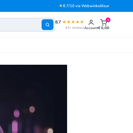
★
8.7/10 via WebwinkelKeur
0
8.7
★★★★★
43+ reviews
Account
€
0,00