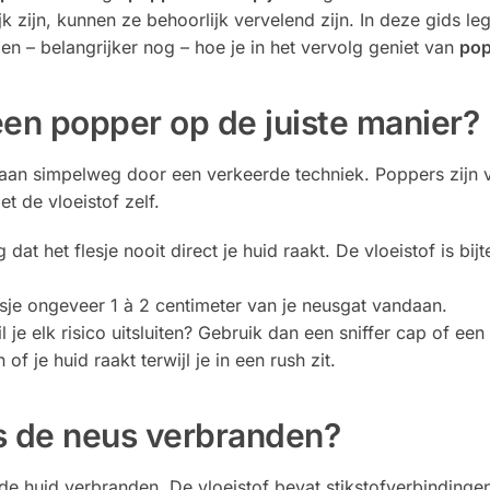
jk zijn, kunnen ze behoorlijk vervelend zijn. In deze gids l
en – belangrijker nog – hoe je in het vervolg geniet van
pop
een popper op de juiste manier?
n simpelweg door een verkeerde techniek. Poppers zijn vlu
et de vloeistof zelf.
 dat het flesje nooit direct je huid raakt. De vloeistof is bijt
sje ongeveer 1 à 2 centimeter van je neusgat vandaan.
l je elk risico uitsluiten? Gebruik dan een sniffer cap of ee
of je huid raakt terwijl je in een rush zit.
 de neus verbranden?
e huid verbranden. De vloeistof bevat stikstofverbindinge