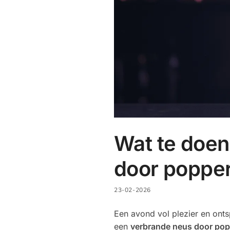
Wat te doen
door poppe
23-02-2026
Een avond vol plezier en onts
een
verbrande neus door po