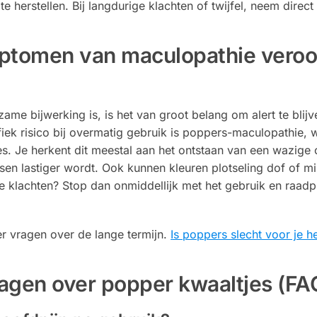
e herstellen. Bij langdurige klachten of twijfel, neem direct
mptomen van maculopathie veroo
ame bijwerking is, is het van groot belang om alert te blijv
ek risico bij overmatig gebruik is poppers-maculopathie, w
ies. Je herkent dit meestal aan het ontstaan van een wazige 
en lastiger wordt. Ook kunnen kleuren plotseling dof of mi
le klachten? Stop dan onmiddellijk met het gebruik en raad
r vragen over de lange termijn.
Is poppers slecht voor je h
agen over popper kwaaltjes (FA