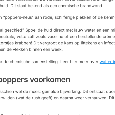
 huid. Dit staat bekend als een chemische brandwond.
n “poppers-neus” aan rode, schilferige plekken of de kenm
al geschied? Spoel de huid direct met lauw water en een m
eutrale, vette zalf zoals vaseline of een herstellende crèm
orstjes krabben! Dit vergroot de kans op littekens en infecti
jnen de vlekken binnen een week.
r de chemische samenstelling. Leer hier meer over
wat er i
 poppers voorkomen
sschien wel de meest gemelde bijwerking. Dit ontstaat door
rwijden (wat de rush geeft) en daarna weer vernauwen. Dit