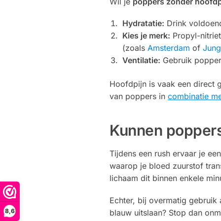
Wil je
poppers zonder hoofdp
Hydratatie:
Drink voldoende
Kies je merk:
Propyl-nitri
(zoals
Amsterdam
of
Jung
Ventilatie:
Gebruik poppers 
Hoofdpijn is vaak een direct
van poppers in
combinatie me
Kunnen poppers
Tijdens een rush ervaar je een
waarop je bloed zuurstof tran
lichaam dit binnen enkele min
Echter, bij overmatig gebruik 
8,6
blauw uitslaan? Stop dan onmid