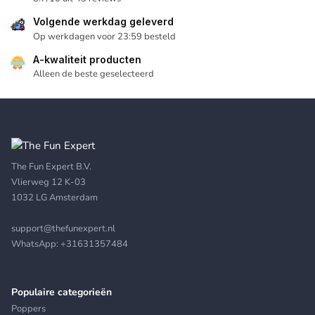
Volgende werkdag geleverd
Op werkdagen voor 23:59 besteld
A-kwaliteit producten
Alleen de beste geselecteerd
The Fun Expert B.V.
Vlierweg 12 K-03
1032 LG Amsterdam
support@thefunexpert.nl
WhatsApp:
+31631357484
Populaire categorieën
Poppers