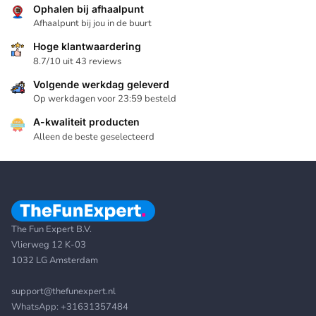
Ophalen bij afhaalpunt
Afhaalpunt bij jou in de buurt
Hoge klantwaardering
8.7/10 uit 43 reviews
Volgende werkdag geleverd
Op werkdagen voor 23:59 besteld
A-kwaliteit producten
Alleen de beste geselecteerd
The Fun Expert B.V.
Vlierweg 12 K-03
1032 LG Amsterdam
support@thefunexpert.nl
WhatsApp:
+31631357484