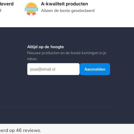
leverd
A-kwaliteit producten
9
Alleen de beste geselecteerd
Altijd op de hoogte
Nieuwe producten en de beste kortingen in je
inbox.
Aanmelden
eerd op 46 reviews.