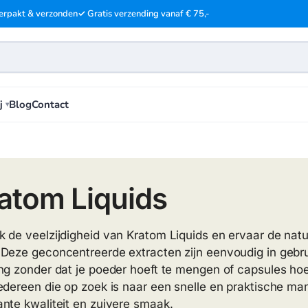
erpakt & verzonden
✓ Gratis verzending vanaf € 75,-
j
Blog
Contact
atom Liquids
 de veelzijdigheid van Kratom Liquids en ervaar de natuu
Deze geconcentreerde extracten zijn eenvoudig in gebru
ng zonder dat je poeder hoeft te mengen of capsules hoeft
edereen die op zoek is naar een snelle en praktische ma
nte kwaliteit en zuivere smaak.