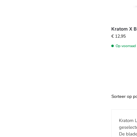
Kratom X Bl
€
12,95
Op voorraad
Kratom L
geselect
De blade