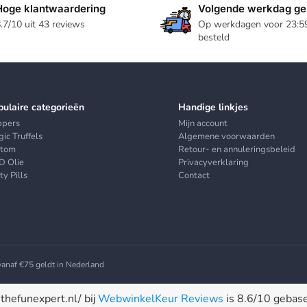
Hoge klantwaardering
Volgende werkdag ge
.7/10 uit 43 reviews
Op werkdagen voor 23:5
besteld
pulaire categorieën
Handige linkjes
ppers
Mijn account
ic Truffels
Algemene voorwaarden
atom
Retour- en annuleringsbeleid
D Olie
Privacyverklaring
ty Pills
Contact
 vanaf €75 geldt in Nederland
thefunexpert.nl/ bij
WebwinkelKeur Reviews
is 8.6/10 gebas