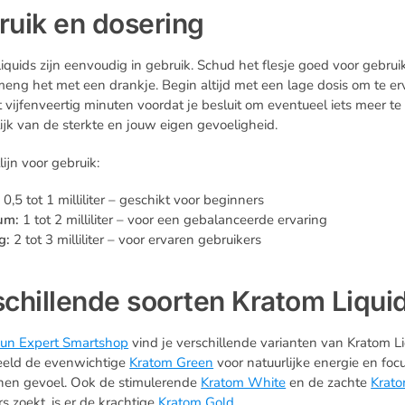
ruik en dosering
iquids zijn eenvoudig in gebruik. Schud het flesje goed voor gebr
meng het met een drankje. Begin altijd met een lage dosis om te e
ot vijfenveertig minuten voordat je besluit om eventueel iets meer
ijk van de sterkte en jouw eigen gevoeligheid.
lijn voor gebruik:
:
0,5 tot 1 milliliter – geschikt voor beginners
um:
1 tot 2 milliliter – voor een gebalanceerde ervaring
g:
2 tot 3 milliliter – voor ervaren gebruikers
chillende soorten Kratom Liqui
un Expert Smartshop
vind je verschillende varianten van Kratom Li
eeld de evenwichtige
Kratom Green
voor natuurlijke energie en foc
nen gevoel. Ook de stimulerende
Kratom White
en de zachte
Krato
s zoekt, is er de krachtige
Kratom Gold
.