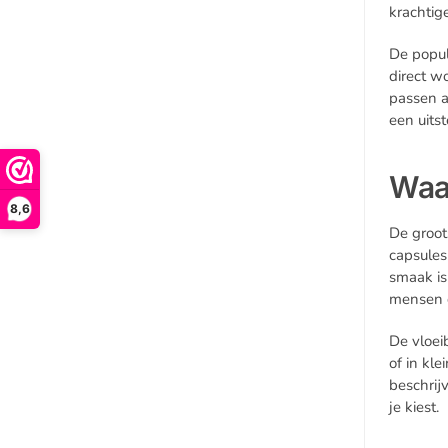
krachtig
De popul
direct w
passen a
een uits
Waa
8,6
De groot
capsules
smaak is
mensen d
De vloei
of in kl
beschrijv
je kiest.