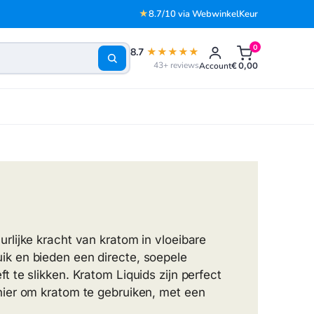
★
8.7/10 via WebwinkelKeur
0
8.7
★★★★★
43+ reviews
Account
€
0,00
rlijke kracht van kratom in vloeibare
ik en bieden een directe, soepele
 te slikken. Kratom Liquids zijn perfect
nier om kratom te gebruiken, met een