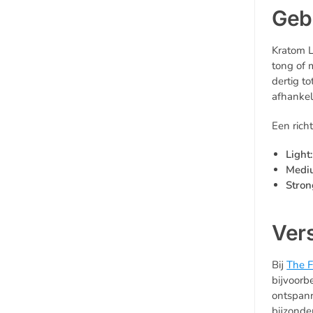
Geb
Kratom L
tong of 
dertig t
afhankel
Een richt
Light
Medi
Stron
Vers
Bij
The F
bijvoorb
ontspan
bijzonder