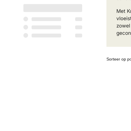
Met Kr
vloeis
zowel 
geconc