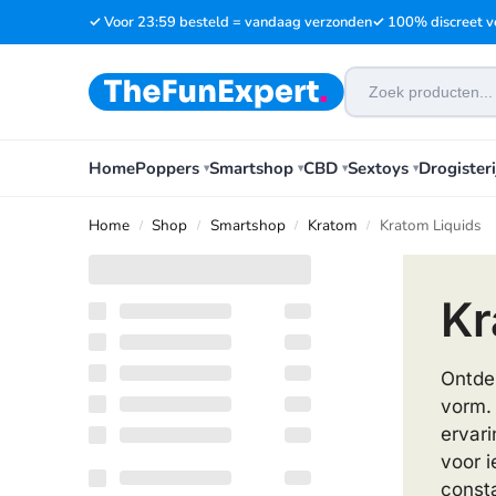
✓ Voor 23:59 besteld = vandaag verzonden
✓ 100% discreet v
Home
Poppers
Smartshop
CBD
Sextoys
Drogisteri
Home
Shop
Smartshop
Kratom
Kratom Liquids
/
/
/
/
Kr
Ontdek
vorm. 
ervari
voor i
consta