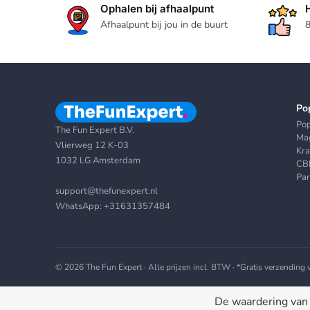
Ophalen bij afhaalpunt
Afhaalpunt bij jou in de buurt
8
Po
Po
The Fun Expert B.V.
Mag
Vlierweg 12 K-03
Kr
1032 LG Amsterdam
CB
Par
support@thefunexpert.nl
WhatsApp:
+31631357484
© 2026 The Fun Expert · Alle prijzen incl. BTW · *Gratis verzending
De waardering van 