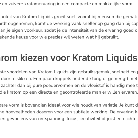
e en zuivere kratomervaring in een compacte en makkelijke vorm.
ariteit van Kratom Liquids groeit snel, vooral bij mensen die gemak
ordt opgenomen, komt de werking vaak sneller op gang dan bij cap
an je eigen voorkeur, zodat je de intensiteit van de ervaring goed o
tekende keuze voor wie precies wil weten wat hij gebruikt.
rom kiezen voor Kratom Liquids
ste voordelen van Kratom Liquids zijn gebruiksgemak, snelheid en p
 door te slikken. Een paar druppels onder de tong of gemengd met 
 zachter dan bij pure poedervormen en de vloeistof is handig mee t
ie kratom op een directe en gecontroleerde manier willen ervaren
bare vorm is bovendien ideaal voor wie houdt van variatie. Je kun
eine hoeveelheden doseren voor een subtiele werking. De ervaring k
en gevoelens van ontspanning, focus, creativiteit of juist een licht