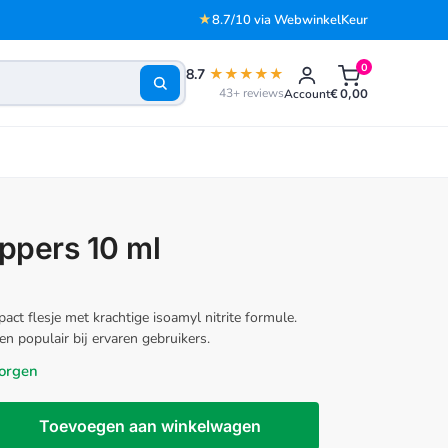
★
8.7/10 via WebwinkelKeur
0
8.7
★★★★★
43+ reviews
Account
€
0,00
ppers 10 ml
t flesje met krachtige isoamyl nitrite formule.
n populair bij ervaren gebruikers.
orgen
Toevoegen aan winkelwagen