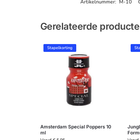
Artikelnummer:
M-10
Gerelateerde product
Stapelkorting
St
Amsterdam Special Poppers 10
Jungl
ml
Formu