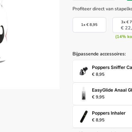
Profiteer direct van stapelk
3x
€
7
1x
€
8,95
€
22
(14% ko
Bijpassende accessoires:
Poppers Sniffer C
€
8,95
EasyGlide Anaal Gl
€
9,95
Poppers Inhaler
€
8,95