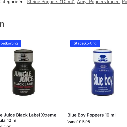
Categorieën:
Kleine Poppers (10 ml)
,
Amyl Poppers kopen
,
Po
en
apelkorting
Stapelkorting
e Juice Black Label Xtreme
Blue Boy Poppers 10 ml
la 10 ml
Vanaf
€
5,95