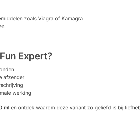
iemiddelen zoals Viagra of Kamagra
en
 Fun Expert?
zonden
e afzender
schrijving
imale werking
0 ml
en ontdek waarom deze variant zo geliefd is bij liefhe