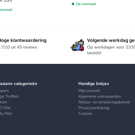
€
5,95
Op voorraad
oorraad
Hoge klantwaardering
Volgende werkdag ge
.7/10 uit 43 reviews
Op werkdagen voor 23:5
besteld
pulaire categorieën
Handige linkjes
ppers
Mijn account
ic Truffels
Algemene voorwaarden
atom
Retour- en annuleringsbeleid
D Olie
Privacyverklaring
ty Pills
Contact