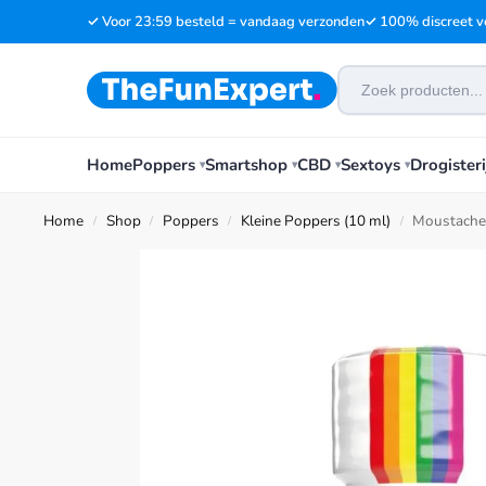
✓ Voor 23:59 besteld = vandaag verzonden
✓ 100% discreet v
Home
Poppers
Smartshop
CBD
Sextoys
Drogisteri
Home
Shop
Poppers
Kleine Poppers (10 ml)
Moustache
/
/
/
/