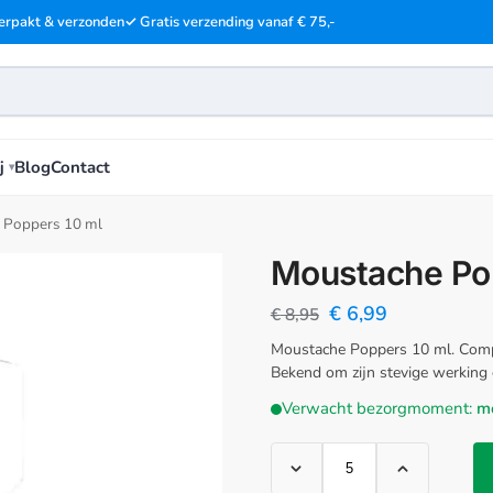
erpakt & verzonden
✓ Gratis verzending vanaf € 75,-
j
Blog
Contact
 Poppers 10 ml
Moustache Po
€
6,99
€
8,95
Moustache Poppers 10 ml. Compac
Bekend om zijn stevige werking e
Verwacht bezorgmoment:
m