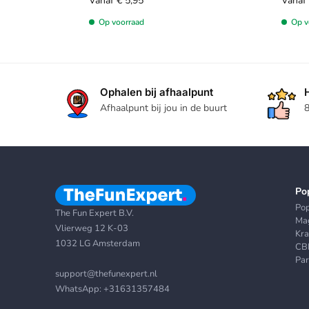
Vanaf
€
5,95
Vanaf
Op voorraad
Op v
Ophalen bij afhaalpunt
Afhaalpunt bij jou in de buurt
8
Po
Po
The Fun Expert B.V.
Mag
Vlierweg 12 K-03
Kr
1032 LG Amsterdam
CB
Par
support@thefunexpert.nl
WhatsApp:
+31631357484