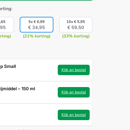
orting:
,65
5x
€
6,99
10x
€
5,95
,95
€
34,95
€
59,50
rting)
(21% korting)
(33% korting)
ap Small
Klik en bestel
ijmiddel – 150 ml
Klik en bestel
Klik en bestel