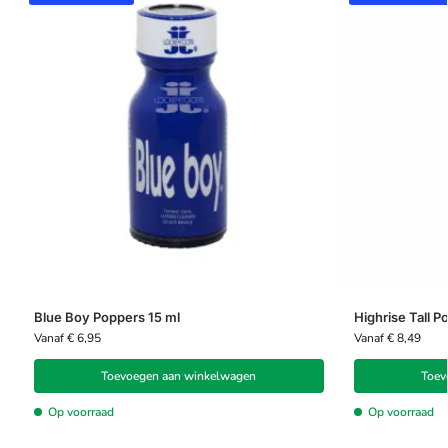
Blue Boy Poppers 15 ml
Highrise Tall P
Vanaf
€
6,95
Vanaf
€
8,49
Toevoegen aan winkelwagen
Toev
Op voorraad
Op voorraad