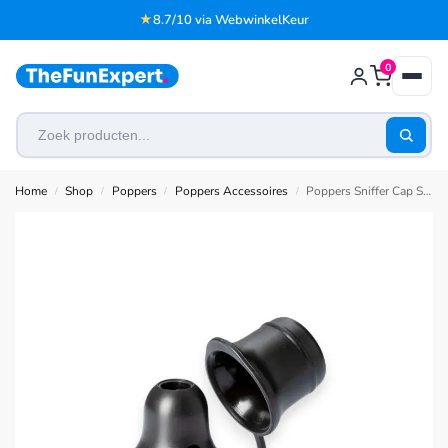
★
8.7/10 via WebwinkelKeur
0
Home
Shop
Poppers
Poppers Accessoires
Poppers Sniffer Cap Small
/
/
/
/