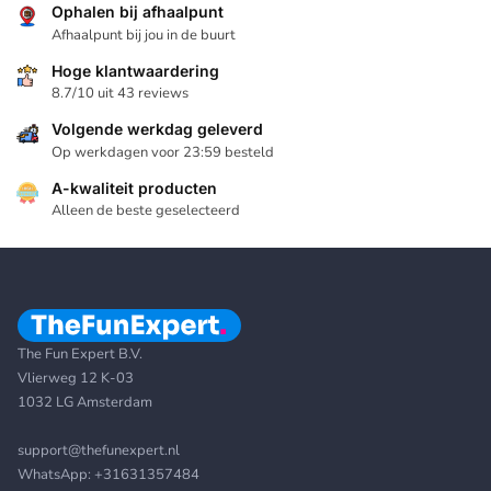
Ophalen bij afhaalpunt
Afhaalpunt bij jou in de buurt
Hoge klantwaardering
8.7/10 uit 43 reviews
Volgende werkdag geleverd
Op werkdagen voor 23:59 besteld
A-kwaliteit producten
Alleen de beste geselecteerd
The Fun Expert B.V.
Vlierweg 12 K-03
1032 LG Amsterdam
support@thefunexpert.nl
WhatsApp:
+31631357484