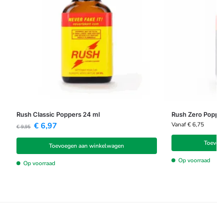
Rush Classic Poppers 24 ml
Rush Zero Pop
€
6,97
Vanaf
€
6,75
€
9,95
Toev
Toevoegen aan winkelwagen
Op voorraad
Op voorraad