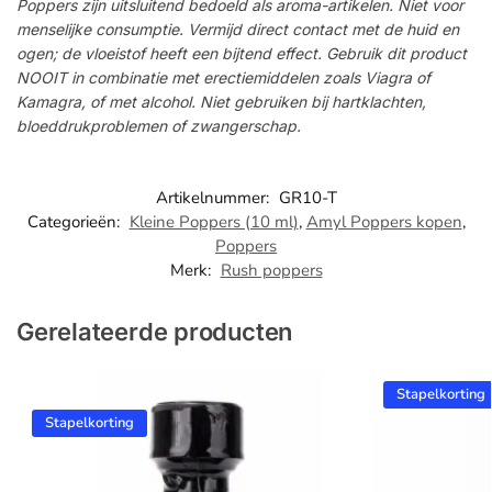
Poppers zijn uitsluitend bedoeld als aroma-artikelen. Niet voor
menselijke consumptie. Vermijd direct contact met de huid en
ogen; de vloeistof heeft een bijtend effect. Gebruik dit product
NOOIT in combinatie met erectiemiddelen zoals Viagra of
Kamagra, of met alcohol. Niet gebruiken bij hartklachten,
bloeddrukproblemen of zwangerschap.
Artikelnummer:
GR10-T
Categorieën:
Kleine Poppers (10 ml)
,
Amyl Poppers kopen
,
Poppers
Merk:
Rush poppers
Gerelateerde producten
Stapelkorting
Stapelkorting