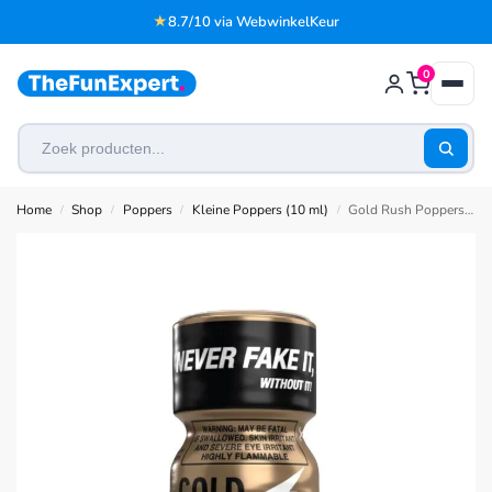
★
8.7/10 via WebwinkelKeur
0
Home
Shop
Poppers
Kleine Poppers (10 ml)
Gold Rush Poppers 10 ml
/
/
/
/