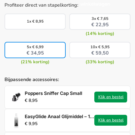
winkelwagen
Profiteer direct van stapelkorting:
3x
€
7,65
1x
€
8,95
€
22,95
(14% korting)
5x
€
6,99
10x
€
5,95
€
34,95
€
59,50
(21% korting)
(33% korting)
Bijpassende accessoires:
Poppers Sniffer Cap Small
Klik en bestel
€
8,95
EasyGlide Anaal Glijmiddel – 150 ml
Klik en bestel
€
9,95