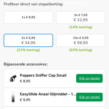
winkelwagen
Profiteer direct van stapelkorting:
3x
€
7,65
1x
€
8,95
€
22,95
(14% korting)
5x
€
6,99
10x
€
5,95
€
34,95
€
59,50
(21% korting)
(33% korting)
Bijpassende accessoires:
Poppers Sniffer Cap Small
Klik en bestel
€
8,95
EasyGlide Anaal Glijmiddel – 150 ml
Klik en bestel
€
9,95