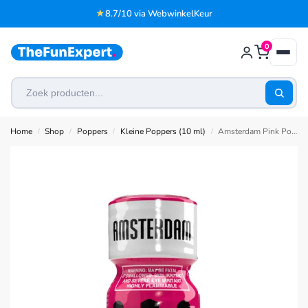
★
8.7/10 via WebwinkelKeur
0
Home
Shop
Poppers
Kleine Poppers (10 ml)
Amsterdam Pink Poppers 10 ml
/
/
/
/