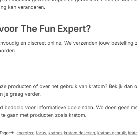
ving kan veranderen.
voor The Fun Expert?
eenvoudig en discreet online. We verzenden jouw bestelling 
oorden.
onze producten of over het gebruik van kratom? Bekijk dan
n je graag verder.
tend bedoeld voor informatieve doeleinden. We doen geen m
m te gaan met producten zoals kratom.
Tagged:
energizer
,
focus
,
kratom
,
kratom dosering
,
kratom gebruik
,
kra