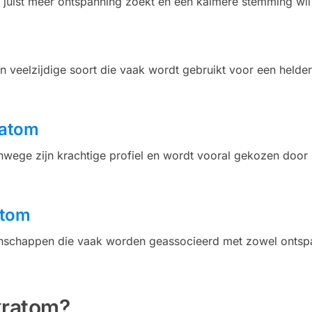
e juist meer ontspanning zoekt en een kalmere stemming wil
en veelzijdige soort die vaak wordt gebruikt voor een helder
ratom
nwege zijn krachtige profiel en wordt vooral gekozen door 
atom
enschappen die vaak worden geassocieerd met zowel ontsp
kratom?