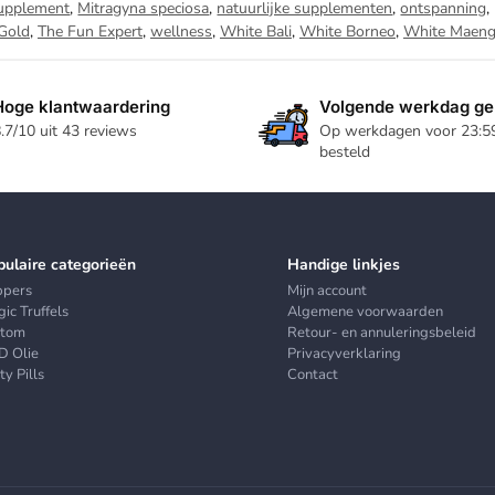
upplement
,
Mitragyna speciosa
,
natuurlijke supplementen
,
ontspanning
,
 Gold
,
The Fun Expert
,
wellness
,
White Bali
,
White Borneo
,
White Maeng
Hoge klantwaardering
Volgende werkdag ge
.7/10 uit 43 reviews
Op werkdagen voor 23:5
besteld
pulaire categorieën
Handige linkjes
ppers
Mijn account
ic Truffels
Algemene voorwaarden
atom
Retour- en annuleringsbeleid
D Olie
Privacyverklaring
ty Pills
Contact