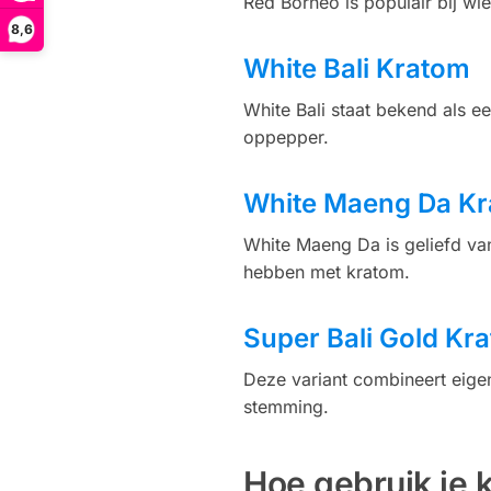
Red Borneo is populair bij wi
8,6
White Bali Kratom
White Bali staat bekend als e
oppepper.
White Maeng Da K
White Maeng Da is geliefd va
hebben met kratom.
Super Bali Gold Kr
Deze variant combineert eig
stemming.
Hoe gebruik je 