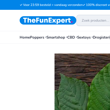
✓ Voor 23:59 besteld = vandaag verzonden
✓ 100% discreet v
Home
Poppers
Smartshop
CBD
Sextoys
Drogisteri