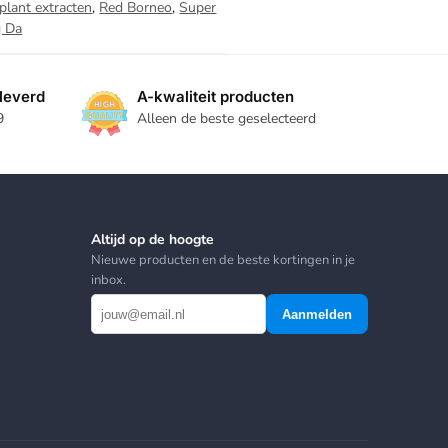
plant extracten
,
Red Borneo
,
Super
 Da
leverd
A-kwaliteit producten
9
Alleen de beste geselecteerd
Altijd op de hoogte
Nieuwe producten en de beste kortingen in je
inbox.
Aanmelden