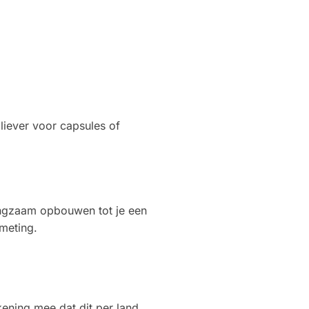
liever voor capsules of
langzaam opbouwen tot je een
fmeting.
ening mee dat dit per land