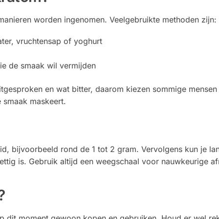
manieren worden ingenomen. Veelgebruikte methoden zijn:
er, vruchtensap of yoghurt
ie de smaak wil vermijden
uitgesproken en wat bitter, daarom kiezen sommige mensen 
e smaak maskeert.
id, bijvoorbeeld rond de 1 tot 2 gram. Vervolgens kun je 
rettig is. Gebruik altijd een weegschaal voor nauwkeurige a
?
p dit moment gewoon kopen en gebruiken. Houd er wel rek