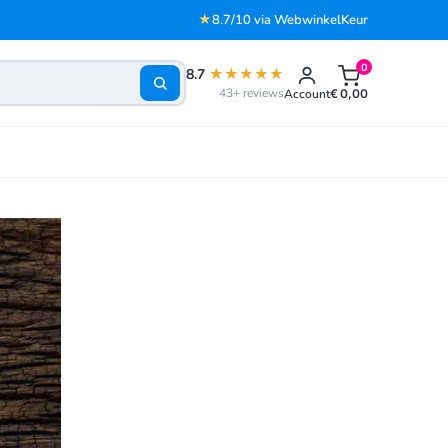
★
8.7/10 via WebwinkelKeur
0
8.7
★★★★★
43+ reviews
Account
€
0,00