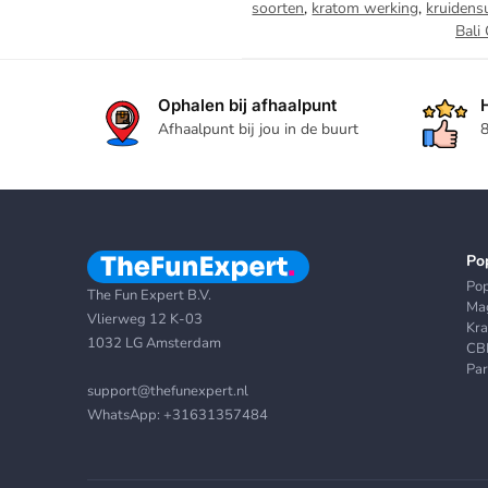
soorten
,
kratom werking
,
kruidens
Bali
Ophalen bij afhaalpunt
Afhaalpunt bij jou in de buurt
8
Po
Po
The Fun Expert B.V.
Mag
Vlierweg 12 K-03
Kr
1032 LG Amsterdam
CB
Par
support@thefunexpert.nl
WhatsApp:
+31631357484