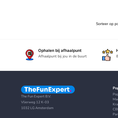
Ophalen bij afhaalpunt
Afhaalpunt bij jou in de buurt
8
Po
Po
The Fun Expert B.V.
Mag
Vlierweg 12 K-03
Kr
1032 LG Amsterdam
CB
Par