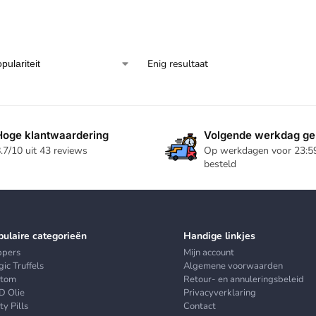
Enig resultaat
Hoge klantwaardering
Volgende werkdag ge
.7/10 uit 43 reviews
Op werkdagen voor 23:5
besteld
pulaire categorieën
Handige linkjes
ppers
Mijn account
ic Truffels
Algemene voorwaarden
atom
Retour- en annuleringsbeleid
D Olie
Privacyverklaring
ty Pills
Contact