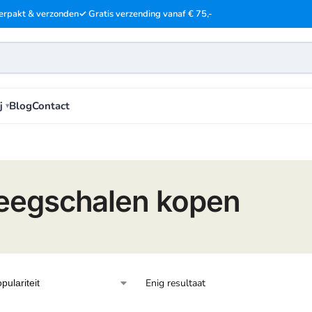
erpakt & verzonden
✓ Gratis verzending vanaf € 75,-
j
Blog
Contact
egschalen kopen
Enig resultaat