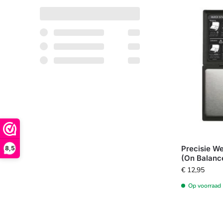
Precisie W
8,5
(On Balanc
€
12,95
Op voorraad