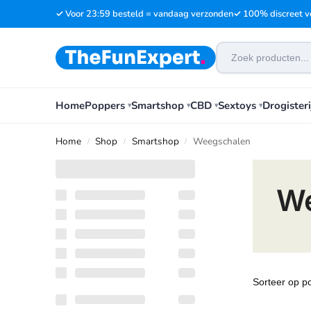
✓ Voor 23:59 besteld = vandaag verzonden
✓ 100% discreet v
Home
Poppers
Smartshop
CBD
Sextoys
Drogisteri
Home
Shop
Smartshop
Weegschalen
/
/
/
We