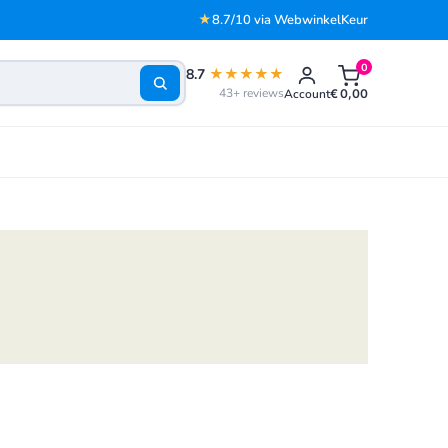
★
8.7/10 via WebwinkelKeur
0
8.7
★★★★★
43+ reviews
Account
€
0,00