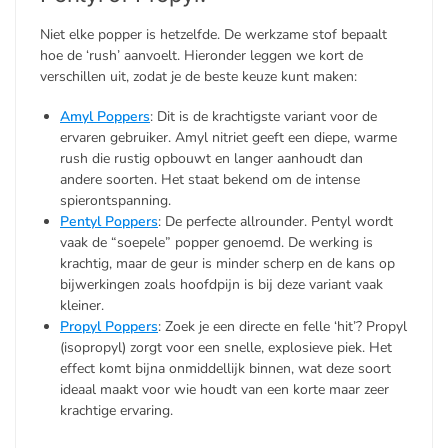
Niet elke popper is hetzelfde. De werkzame stof bepaalt
hoe de ‘rush’ aanvoelt. Hieronder leggen we kort de
verschillen uit, zodat je de beste keuze kunt maken:
Amyl Poppers
: Dit is de krachtigste variant voor de
ervaren gebruiker. Amyl nitriet geeft een diepe, warme
rush die rustig opbouwt en langer aanhoudt dan
andere soorten. Het staat bekend om de intense
spierontspanning.
Pentyl Poppers
: De perfecte allrounder. Pentyl wordt
vaak de “soepele” popper genoemd. De werking is
krachtig, maar de geur is minder scherp en de kans op
bijwerkingen zoals hoofdpijn is bij deze variant vaak
kleiner.
Propyl Poppers
: Zoek je een directe en felle ‘hit’? Propyl
(isopropyl) zorgt voor een snelle, explosieve piek. Het
effect komt bijna onmiddellijk binnen, wat deze soort
ideaal maakt voor wie houdt van een korte maar zeer
krachtige ervaring.