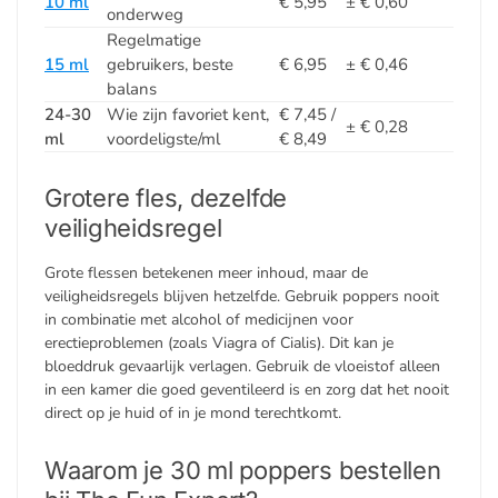
10 ml
€ 5,95
± € 0,60
onderweg
Regelmatige
15 ml
gebruikers, beste
€ 6,95
± € 0,46
balans
24-30
Wie zijn favoriet kent,
€ 7,45 /
± € 0,28
ml
voordeligste/ml
€ 8,49
Grotere fles, dezelfde
veiligheidsregel
Grote flessen betekenen meer inhoud, maar de
veiligheidsregels blijven hetzelfde. Gebruik poppers nooit
in combinatie met alcohol of medicijnen voor
erectieproblemen (zoals Viagra of Cialis). Dit kan je
bloeddruk gevaarlijk verlagen. Gebruik de vloeistof alleen
in een kamer die goed geventileerd is en zorg dat het nooit
direct op je huid of in je mond terechtkomt.
Waarom je 30 ml poppers bestellen