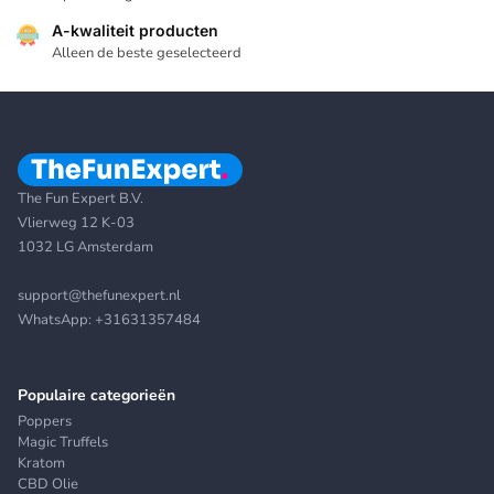
A-kwaliteit producten
Alleen de beste geselecteerd
The Fun Expert B.V.
Vlierweg 12 K-03
1032 LG Amsterdam
support@thefunexpert.nl
WhatsApp:
+31631357484
Populaire categorieën
Poppers
Magic Truffels
Kratom
CBD Olie