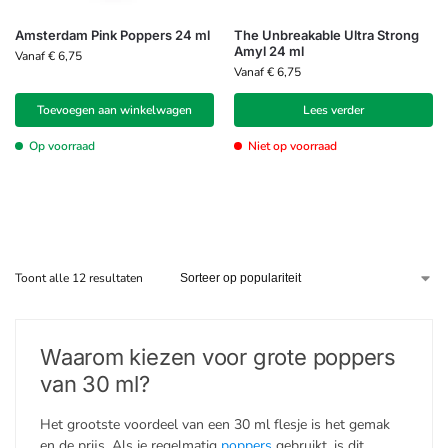
Amsterdam Pink Poppers 24 ml
The Unbreakable Ultra Strong
Amyl 24 ml
Vanaf
€
6,75
Vanaf
€
6,75
Toevoegen aan winkelwagen
Lees verder
Op voorraad
Niet op voorraad
Toont alle 12 resultaten
Waarom kiezen voor grote poppers
van 30 ml?
Het grootste voordeel van een 30 ml flesje is het gemak
en de prijs. Als je regelmatig
poppers
gebruikt, is dit